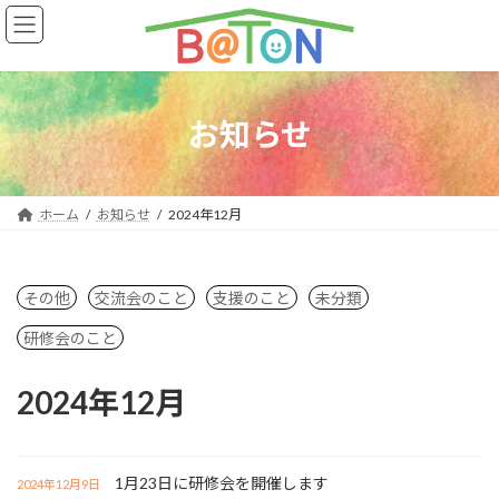
コ
ナ
ン
ビ
テ
ゲ
ン
ー
ツ
シ
へ
ョ
お知らせ
ス
ン
キ
に
ッ
移
プ
動
ホーム
お知らせ
2024年12月
その他
交流会のこと
支援のこと
未分類
研修会のこと
2024年12月
1月23日に研修会を開催します
2024年12月9日