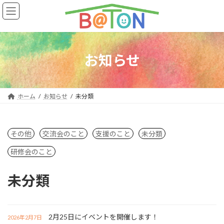
コ
ナ
ン
ビ
テ
ゲ
ン
ー
ツ
シ
へ
ョ
お知らせ
ス
ン
キ
に
ッ
移
プ
動
ホーム
お知らせ
未分類
その他
交流会のこと
支援のこと
未分類
研修会のこと
未分類
2月25日にイベントを開催します！
2026年2月7日