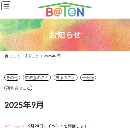
コ
ナ
ン
ビ
テ
ゲ
ン
ー
ツ
シ
へ
ョ
お知らせ
ス
ン
キ
に
ッ
移
プ
動
ホーム
お知らせ
2025年9月
その他
交流会のこと
支援のこと
未分類
研修会のこと
2025年9月
9月24日にイベントを開催します！
2025年9月9日