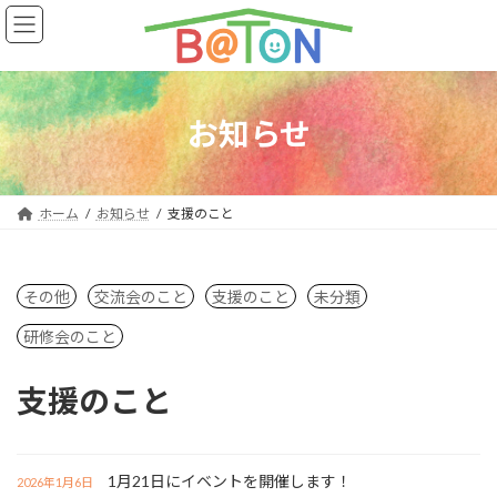
コ
ナ
ン
ビ
テ
ゲ
ン
ー
ツ
シ
へ
ョ
お知らせ
ス
ン
キ
に
ッ
移
プ
動
ホーム
お知らせ
支援のこと
その他
交流会のこと
支援のこと
未分類
研修会のこと
支援のこと
1月21日にイベントを開催します！
2026年1月6日