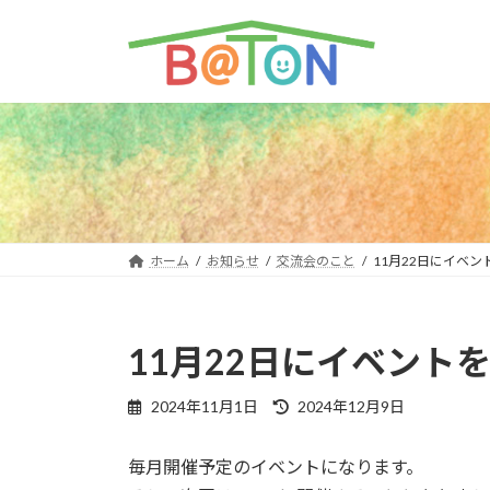
コ
ナ
ン
ビ
テ
ゲ
ン
ー
ツ
シ
へ
ョ
ス
ン
キ
に
ッ
移
プ
動
ホーム
お知らせ
交流会のこと
11月22日にイベ
11月22日にイベント
最
2024年11月1日
2024年12月9日
終
更
毎月開催予定のイベントになります。
新